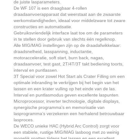
de juiste lasparameters.
De WF 107 is een draagbaar 4-rollen
draadaanvoerapparaat dat weerstaat aan de zwaarste
werkomstandigheden, ideaal voor middelzware tot zware
constructies en automatisatie.
Gebruiksvriendelijk interface laat toe om de parameters
in te stellen door gebruik van slechts één regelknop.
Alle MIG/MAG instellingen zijn op de draadafwikkelaar:
draadsnelheid, lasspanning, inductantie,
motoracceleratie, soft start, burn back, nagas,
draadaanvoer, test gast, 2T/4T/3T takt bediening toorts,
interval en puntlassen.
3T Special voor zowel Hot Start als Crater Filling om een
optimale inbranding te verkrijgen bij het begin van het
lassen en een krater vulling op het einde van de las.
Interval en puntlasmodus geven excellente laspunten.
Microprocessor, inverter technologie, digitale displays,
synergische programma’s en memorisatie van
lasprogramma’s verzekeren een herhalend betrouwbaar
lasproces.
De WECO unieke HAC (Hybrid Arc Control) zorgt voor
een stabiele, rustige MIG/MAG lasboog met zo weinig
mogelijk spatten tijdens het lassen en een excellent