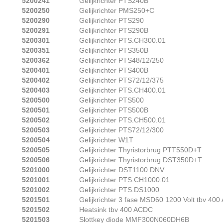
5200241
Gelijkrichter PTS240B
5200250
Gelijkrichter PMS250+C
5200290
Gelijkrichter PTS290
5200291
Gelijkrichter PTS290B
5200301
Gelijkrichter PTS.CH300.01
5200351
Gelijkrichter PTS350B
5200362
Gelijkrichter PTS48/12/250
5200401
Gelijkrichter PTS400B
5200402
Gelijkrichter PTS72/12/375
5200403
Gelijkrichter PTS.CH400.01
5200500
Gelijkrichter PTS500
5200501
Gelijkrichter PTS500B
5200502
Gelijkrichter PTS.CH500.01
5200503
Gelijkrichter PTS72/12/300
5200504
Gelijkrichter W1T
5200505
Gelijkrichter Thyristorbrug PTT550D+T
5200506
Gelijkrichter Thyristorbrug DST350D+T
5201000
Gelijkrichter DST1100 DNV
5201001
Gelijkrichter PTS.CH1000.01
5201002
Gelijkrichter PTS.DS1000
5201501
Gelijkrichter 3 fase MSD60 1200 Volt tbv 40
5201502
Heatsink tbv 400 ACDC
5201503
Slottkey diode MMF300N060DH6B