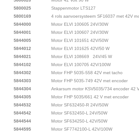
5800020
Motor 42 Volt 90 W
5800025
Stappenmotor LTS127
5800169
4 rols aanvoersysteem SF16037 met 42V mo
5844000
Motor ELVI 100605 24V/30W
5844001
Motor ELVI 100607 24V/30W
5844005
Motor ELVI 101651 42V/50W
5844012
Motor ELVI 101625 42V/50 W
5844021
Motor ELVI 108669 24V/45 W
5844102
Motor ELVI 100705 42V/100W
5844302
Motor FHP 5035-558 42V met tacho
5844303
Motor FHP 5035-749 42V met encoder
5844304
Ankarsum motor KSV5035/734 encoder 42 V
5844305
Motor FHP 5035/661 42 V met encoder
5844532
Motor SF632450-R 24V/50W
5844542
Motor SF632450-L 24V/50W
5844544
Motor SF634250-L 42V/50W
5844595
Motor SF7742100-L 42V/100W