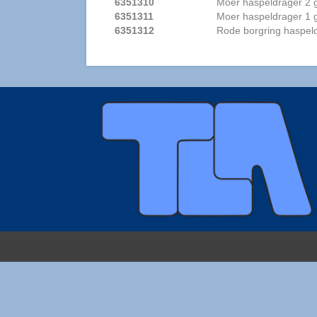
6351310
Moer haspeldrager 2 
6351311
Moer haspeldrager 1 
6351312
Rode borgring haspel