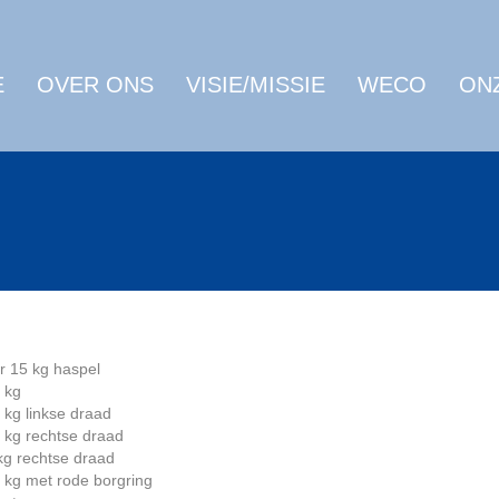
E
OVER ONS
VISIE/MISSIE
WECO
ON
r 15 kg haspel
 kg
 kg linkse draad
 kg rechtse draad
kg rechtse draad
 kg met rode borgring