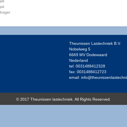
gat
gat
drager
Theunissen Lastechniek B.V.
Nobelweg 5
6669 MV Dodewaard
Nederland
tel: 0031488412328
fax: 0031488412723
email: info@theunissenlastechn
© 2017 Theunissen lastechniek. All Rights Reserved.