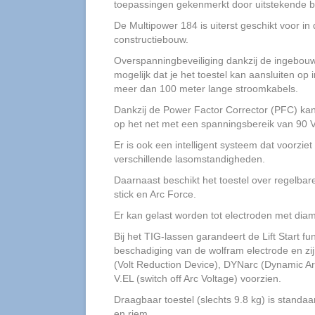
toepassingen gekenmerkt door uitstekende 
De Multipower 184 is uiterst geschikt voor in
constructiebouw.
Overspanningbeveiliging dankzij de ingebouw
mogelijk dat je het toestel kan aansluiten op
meer dan 100 meter lange stroomkabels.
Dankzij de Power Factor Corrector (PFC) kan
op het net met een spanningsbereik van 90 V
Er is ook een intelligent systeem dat voorziet
verschillende lasomstandigheden.
Daarnaast beschikt het toestel over regelbare 
stick en Arc Force.
Er kan gelast worden tot electroden met dia
Bij het TIG-lassen garandeert de Lift Start f
beschadiging van de wolfram electrode en zi
(Volt Reduction Device), DYNarc (Dynamic Ar
V.EL (switch off Arc Voltage) voorzien.
Draagbaar toestel (slechts 9.8 kg) is standa
en riem.