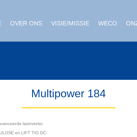
E
OVER ONS
VISIE/MISSIE
WECO
ON
Multipower 184
vanceerde lasinverter.
ULOSE en LIFT TIG DC-