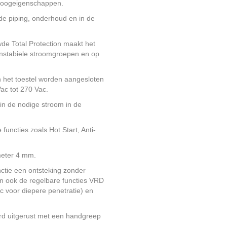
boogeigenschappen.
 de piping, onderhoud en in de
de Total Protection maakt het
 instabiele stroomgroepen en op
 het toestel worden aangesloten
ac tot 270 Vac.
 in de nodige stroom in de
functies zoals Hot Start, Anti-
meter 4 mm.
unctie een ontsteking zonder
jn ook de regelbare functies VRD
c voor diepere penetratie) en
ard uitgerust met een handgreep