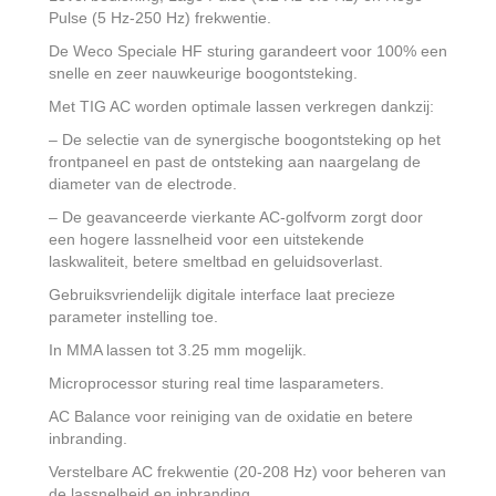
Pulse (5 Hz-250 Hz) frekwentie.
De Weco Speciale HF sturing garandeert voor 100% een
snelle en zeer nauwkeurige boogontsteking.
Met TIG AC worden optimale lassen verkregen dankzij:
– De selectie van de synergische boogontsteking op het
frontpaneel en past de ontsteking aan naargelang de
diameter van de electrode.
– De geavanceerde vierkante AC-golfvorm zorgt door
een hogere lassnelheid voor een uitstekende
laskwaliteit, betere smeltbad en geluidsoverlast.
Gebruiksvriendelijk digitale interface laat precieze
parameter instelling toe.
In MMA lassen tot 3.25 mm mogelijk.
Microprocessor sturing real time lasparameters.
AC Balance voor reiniging van de oxidatie en betere
inbranding.
Verstelbare AC frekwentie (20-208 Hz) voor beheren van
de lassnelheid en inbranding.