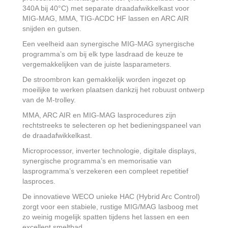
340A bij 40°C) met separate draadafwikkelkast voor
MIG-MAG, MMA, TIG-ACDC HF lassen en ARC AIR
snijden en gutsen.
Een veelheid aan synergische MIG-MAG synergische
programma’s om bij elk type lasdraad de keuze te
vergemakkelijken van de juiste lasparameters.
De stroombron kan gemakkelijk worden ingezet op
moeilijke te werken plaatsen dankzij het robuust ontwerp
van de M-trolley.
MMA, ARC AIR en MIG-MAG lasprocedures zijn
rechtstreeks te selecteren op het bedieningspaneel van
de draadafwikkelkast.
Microprocessor, inverter technologie, digitale displays,
synergische programma’s en memorisatie van
lasprogramma’s verzekeren een compleet repetitief
lasproces.
De innovatieve WECO unieke HAC (Hybrid Arc Control)
zorgt voor een stabiele, rustige MIG/MAG lasboog met
zo weinig mogelijk spatten tijdens het lassen en een
excellent smeltbad.