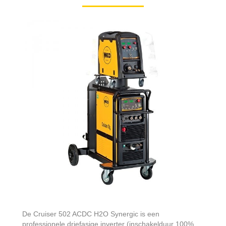
De Cruiser 502 ACDC H2O Synergic is een
professionele driefasige inverter (inschakelduur 100%