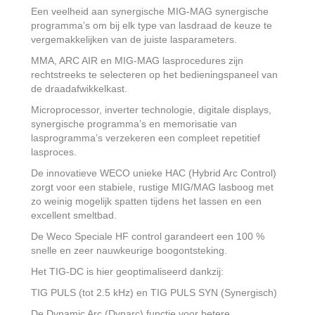
Een veelheid aan synergische MIG-MAG synergische
programma’s om bij elk type van lasdraad de keuze te
vergemakkelijken van de juiste lasparameters.
MMA, ARC AIR en MIG-MAG lasprocedures zijn
rechtstreeks te selecteren op het bedieningspaneel van
de draadafwikkelkast.
Microprocessor, inverter technologie, digitale displays,
synergische programma’s en memorisatie van
lasprogramma’s verzekeren een compleet repetitief
lasproces.
De innovatieve WECO unieke HAC (Hybrid Arc Control)
zorgt voor een stabiele, rustige MIG/MAG lasboog met
zo weinig mogelijk spatten tijdens het lassen en een
excellent smeltbad.
De Weco Speciale HF control garandeert een 100 %
snelle en zeer nauwkeurige boogontsteking.
Het TIG-DC is hier geoptimaliseerd dankzij:
TIG PULS (tot 2.5 kHz) en TIG PULS SYN (Synergisch)
De Dynamic Arc (Dynarc) functie voor betere